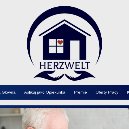
a Główna
Aplikuj jako Opiekunka
Premie
Oferty Pracy
K