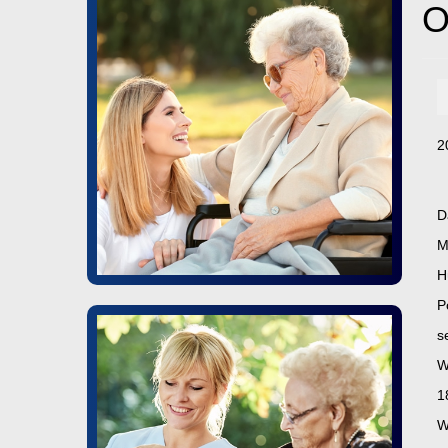
O
2
D
M
H
P
s
W
1
W