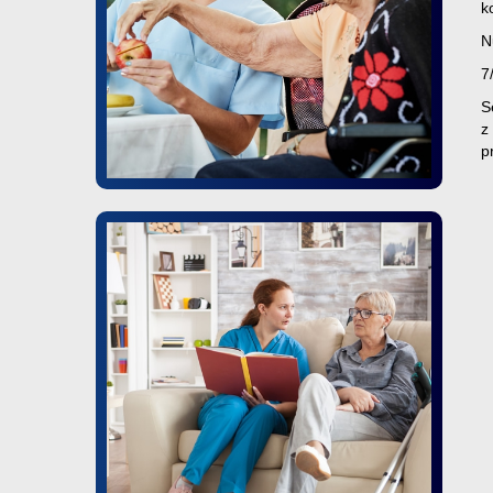
k
N
7
S
z
p