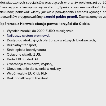
 doświadczonych specjalistów pracujących w branży opiekuńczej od 201
 naszej pracy kierujemy się mottem: „Opieka z sercem na dłoni”. 
piekunów, ponieważ wiemy jak wiele poświęcenia i empatii wymaga pr
racowników przygotowaliśmy
szeroki pakiet premii
.
Zapraszamy do zap
spółpraca z Herzwelt oferuje pewne korzyści dla Ciebie:
Wysokie zarobki do 2000 EURO miesięcznie,
Najlepszy system premiowy!,
Dostęp do atrakcyjnych ofert pracy w różnych lokalizacjach,
Bezpłatny transport,
Stała opieka koordynatora,
Opłacone składki ZUS,
Karta EKUZ i druk A1,
Gwarancja terminowej wypłaty,
Ubezpieczenie dla członków rodziny,
Wybór waluty EUR lub PLN,
Brak dodatkowych kosztów!