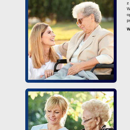
z
W
o
p
W